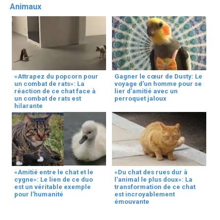
Animaux
«Attrapez du popcorn pour
Gagner le cœur de Dusty: Le
un combat de rats»: La
voyage d’un homme pour se
réaction de ce chat face à
lier d’amitié avec un
un combat de rats est
perroquet jaloux
hilarante
«Amitié entre le chat et le
«Du chat des rues dur à
cygne»: Le lien de ce duo
l’animal le plus doux»: La
est un véritable exemple
transformation de ce chat
pour l’humanité
est incroyablement
émouvante