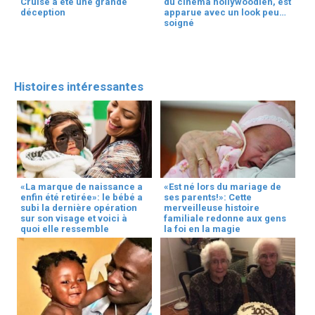
Cruise a été une grande
du cinéma hollywoodien, est
déception
apparue avec un look peu
soigné
Histoires intéressantes
«La marque de naissance a
«Est né lors du mariage de
enfin été retirée»: le bébé a
ses parents!»: Cette
subi la dernière opération
merveilleuse histoire
sur son visage et voici à
familiale redonne aux gens
quoi elle ressemble
la foi en la magie