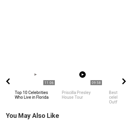
11:06
09:58
Top 10 Celebrities
Priscilla Presley
Best Hollyw
Who Live in Florida
House Tour
celebrities 
Outfit Ideas
You May Also Like