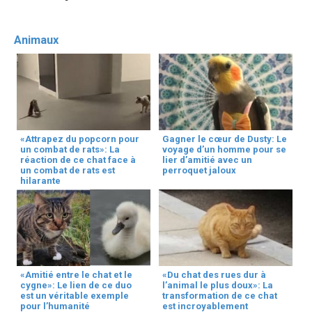
Animaux
«Attrapez du popcorn pour
Gagner le cœur de Dusty: Le
un combat de rats»: La
voyage d’un homme pour se
réaction de ce chat face à
lier d’amitié avec un
un combat de rats est
perroquet jaloux
hilarante
«Amitié entre le chat et le
«Du chat des rues dur à
cygne»: Le lien de ce duo
l’animal le plus doux»: La
est un véritable exemple
transformation de ce chat
pour l’humanité
est incroyablement