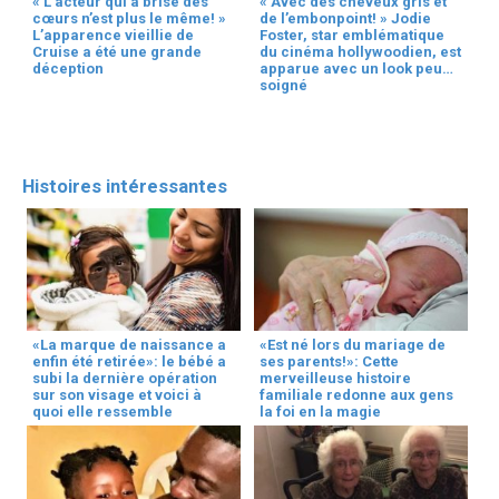
« L’acteur qui a brisé des
« Avec des cheveux gris et
cœurs n’est plus le même! »
de l’embonpoint! » Jodie
L’apparence vieillie de
Foster, star emblématique
Cruise a été une grande
du cinéma hollywoodien, est
déception
apparue avec un look peu
soigné
Histoires intéressantes
«La marque de naissance a
«Est né lors du mariage de
enfin été retirée»: le bébé a
ses parents!»: Cette
subi la dernière opération
merveilleuse histoire
sur son visage et voici à
familiale redonne aux gens
quoi elle ressemble
la foi en la magie