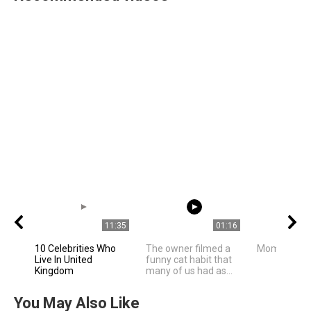
11:35
01:16
10 Celebrities Who
The owner filmed a
Mom is mo
Live In United
funny cat habit that
Kingdom
many of us had as...
You May Also Like