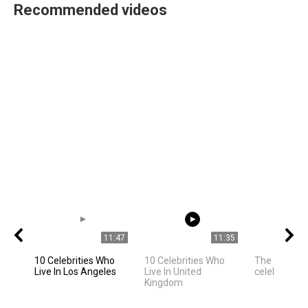
Recommended videos
11:47
11:35
10 Celebrities Who
10 Celebrities Who
The best ph
Live In Los Angeles
Live In United
celebrities
Kingdom