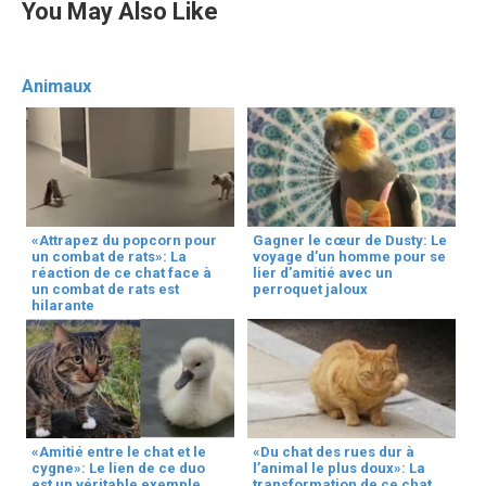
You May Also Like
Animaux
«Attrapez du popcorn pour
Gagner le cœur de Dusty: Le
un combat de rats»: La
voyage d’un homme pour se
réaction de ce chat face à
lier d’amitié avec un
un combat de rats est
perroquet jaloux
hilarante
«Amitié entre le chat et le
«Du chat des rues dur à
cygne»: Le lien de ce duo
l’animal le plus doux»: La
est un véritable exemple
transformation de ce chat