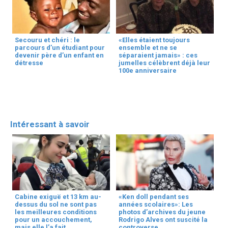
Secouru et chéri : le
«Elles étaient toujours
parcours d’un étudiant pour
ensemble et ne se
devenir père d’un enfant en
séparaient jamais» : ces
détresse
jumelles célèbrent déjà leur
100e anniversaire
Intéressant à savoir
Cabine exiguë et 13 km au-
«Ken doll pendant ses
dessus du sol ne sont pas
années scolaires»: Les
les meilleures conditions
photos d’archives du jeune
pour un accouchement,
Rodrigo Alves ont suscité la
mais elle l’a fait
controverse