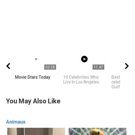
03:28
11:47
Movie Stars Today
10 Celebrities Who
Best Hollyw
Live In Los Angeles
celebrities 
Outfit Ideas
You May Also Like
Animaux