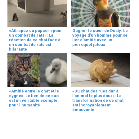
«Attrapez du popcorn pour
Gagner le cœur de Dusty: Le
un combat de rats»: La
voyage d’un homme pour se
réaction de ce chat face à
lier d’amitié avec un
un combat de rats est
perroquet jaloux
hilarante
«Amitié entre le chat et le
«Du chat des rues dur à
cygne»: Le lien de ce duo
l’animal le plus doux»: La
est un véritable exemple
transformation de ce chat
pour l’humanité
est incroyablement
émouvante