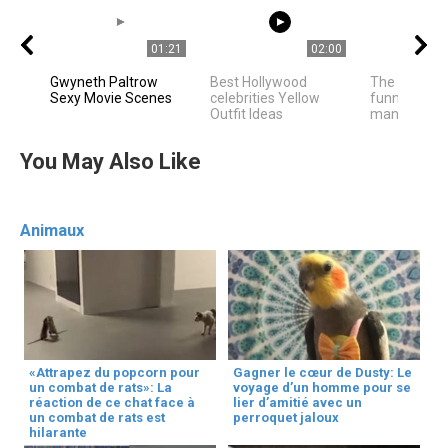
01:21
02:00
Gwyneth Paltrow
Best Hollywood
The owner f
Sexy Movie Scenes
celebrities Yellow
funny cat ha
Outfit Ideas
many of us h
You May Also Like
Animaux
«Attrapez du popcorn pour
Gagner le cœur de Dusty: Le
un combat de rats»: La
voyage d’un homme pour se
réaction de ce chat face à
lier d’amitié avec un
un combat de rats est
perroquet jaloux
hilarante