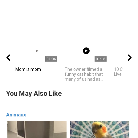
01:06
01:16
Mom is mom
The owner filmed a
10 Celebriti
funny cat habit that
Live In Los 
many of us had as...
You May Also Like
Animaux