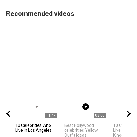
Recommended videos
11:47
02:00
10 Celebrities Who
Best Hollywood
10 Celebriti
Live In Los Angeles
celebrities Yellow
Live In Unite
Outfit Ideas
Kingdom