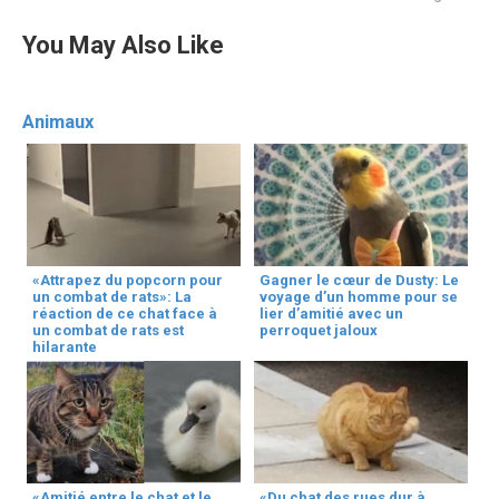
You May Also Like
Animaux
«Attrapez du popcorn pour
Gagner le cœur de Dusty: Le
un combat de rats»: La
voyage d’un homme pour se
réaction de ce chat face à
lier d’amitié avec un
un combat de rats est
perroquet jaloux
hilarante
«Amitié entre le chat et le
«Du chat des rues dur à