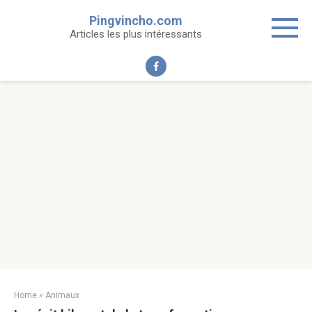
Skip
Pingvincho.com
to
Articles les plus intéressants
content
Home
»
Animaux