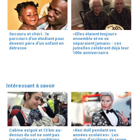
Secouru et chéri : le
«Elles étaient toujours
parcours d’un étudiant pour
ensemble et ne se
devenir père d’un enfant en
séparaient jamais» : ces
détresse
jumelles célèbrent déjà leur
100e anniversaire
Intéressant à savoir
Cabine exiguë et 13 km au-
«Ken doll pendant ses
dessus du sol ne sont pas
années scolaires»: Les
les meilleures conditions
photos d’archives du jeune