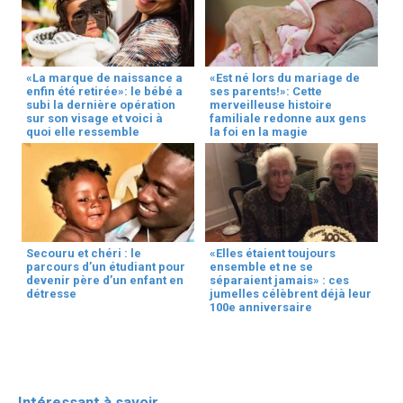
«La marque de naissance a
«Est né lors du mariage de
enfin été retirée»: le bébé a
ses parents!»: Cette
subi la dernière opération
merveilleuse histoire
sur son visage et voici à
familiale redonne aux gens
quoi elle ressemble
la foi en la magie
Secouru et chéri : le
«Elles étaient toujours
parcours d’un étudiant pour
ensemble et ne se
devenir père d’un enfant en
séparaient jamais» : ces
détresse
jumelles célèbrent déjà leur
100e anniversaire
Intéressant à savoir