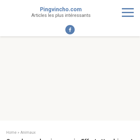
Skip
Pingvincho.com
to
Articles les plus intéressants
content
Home
»
Animaux