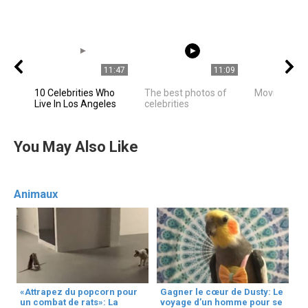
11:47
11:09
10 Celebrities Who
The best photos of
Movie Stars
Live In Los Angeles
celebrities
You May Also Like
Animaux
«Attrapez du popcorn pour
Gagner le cœur de Dusty: Le
un combat de rats»: La
voyage d’un homme pour se