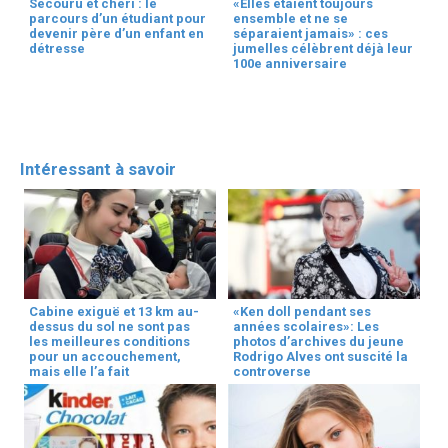
Secouru et chéri : le
«Elles étaient toujours
parcours d’un étudiant pour
ensemble et ne se
devenir père d’un enfant en
séparaient jamais» : ces
détresse
jumelles célèbrent déjà leur
100e anniversaire
Intéressant à savoir
Cabine exiguë et 13 km au-
«Ken doll pendant ses
dessus du sol ne sont pas
années scolaires»: Les
les meilleures conditions
photos d’archives du jeune
pour un accouchement,
Rodrigo Alves ont suscité la
mais elle l’a fait
controverse