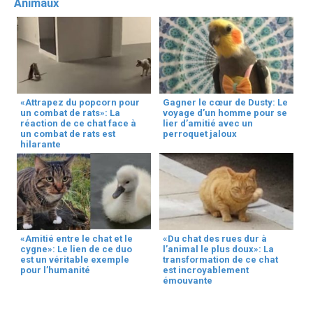
Animaux
«Attrapez du popcorn pour
Gagner le cœur de Dusty: Le
un combat de rats»: La
voyage d’un homme pour se
réaction de ce chat face à
lier d’amitié avec un
un combat de rats est
perroquet jaloux
hilarante
«Amitié entre le chat et le
«Du chat des rues dur à
cygne»: Le lien de ce duo
l’animal le plus doux»: La
est un véritable exemple
transformation de ce chat
pour l’humanité
est incroyablement
émouvante