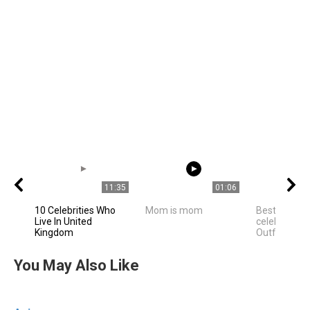
11:35
01:06
10 Celebrities Who
Mom is mom
Best Hollyw
Live In United
celebrities 
Kingdom
Outfit Ideas
You May Also Like