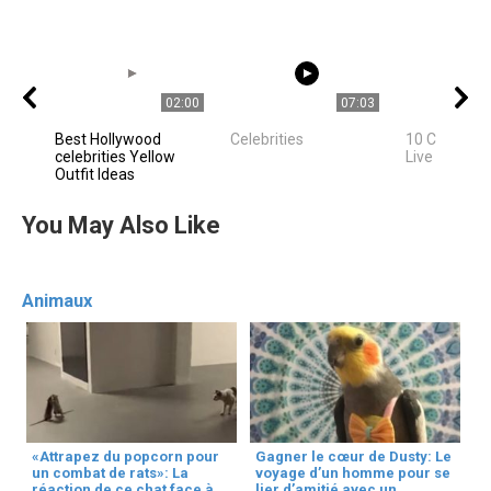
02:00
07:03
Best Hollywood
Celebrities
10 Celebriti
celebrities Yellow
Live In Los 
Outfit Ideas
You May Also Like
Animaux
«Attrapez du popcorn pour
Gagner le cœur de Dusty: Le
un combat de rats»: La
voyage d’un homme pour se
réaction de ce chat face à
lier d’amitié avec un