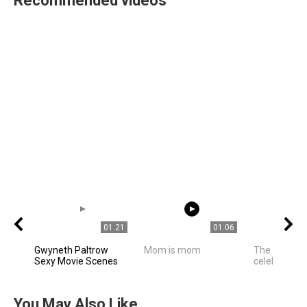
Recommended videos
01:21
01:06
Gwyneth Paltrow
Mom is mom
The best ph
Sexy Movie Scenes
celebrities
You May Also Like