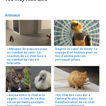
Animaux
«Attrapez du popcorn pour
Gagner le cœur de Dusty: Le
un combat de rats»: La
voyage d’un homme pour se
réaction de ce chat face à
lier d’amitié avec un
un combat de rats est
perroquet jaloux
hilarante
«Amitié entre le chat et le
«Du chat des rues dur à
cygne»: Le lien de ce duo
l’animal le plus doux»: La
est un véritable exemple
transformation de ce chat
pour l’humanité
est incroyablement