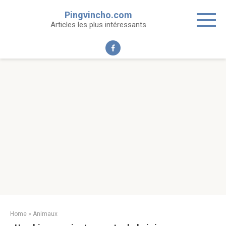
Skip
Pingvincho.com
to
Articles les plus intéressants
content
Home
»
Animaux