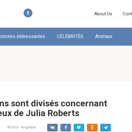
About Us
Cont
istoires intéressantes
CÉLÉBRITÉS
Animaux
ans sont divisés concernant
eux de Julia Roberts
Author:
Angelina