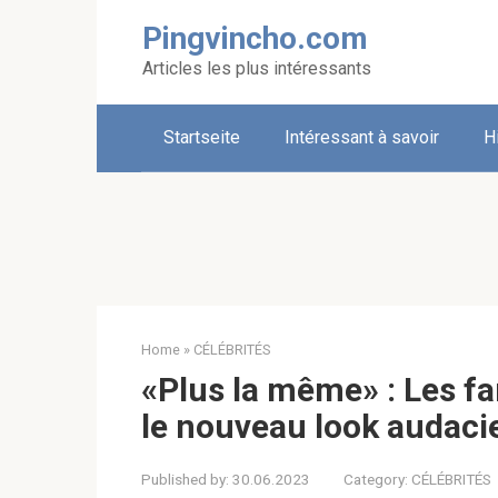
Skip
Pingvincho.com
to
content
Articles les plus intéressants
Startseite
Intéressant à savoir
H
Home
»
CÉLÉBRITÉS
«Plus la même» : Les f
le nouveau look audaci
Published by:
30.06.2023
Category:
CÉLÉBRITÉS