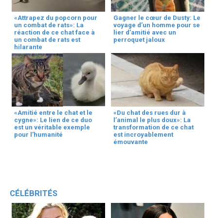
«Attrapez du popcorn pour
Gagner le cœur de Dusty: Le
un combat de rats»: La
voyage d’un homme pour se
réaction de ce chat face à
lier d’amitié avec un
un combat de rats est
perroquet jaloux
hilarante
«Amitié entre le chat et le
«Du chat des rues dur à
cygne»: Le lien de ce duo
l’animal le plus doux»: La
est un véritable exemple
transformation de ce chat
pour l’humanité
est incroyablement
émouvante
CÉLÉBRITÉS