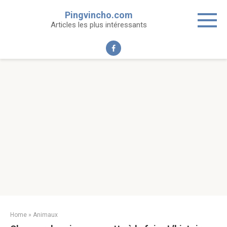
Skip
Pingvincho.com
to
Articles les plus intéressants
content
Home
»
Animaux