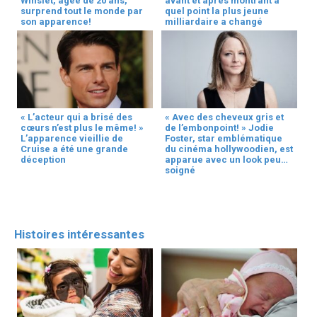
Winslet, âgée de 20 ans,
avant et après montrant à
surprend tout le monde par
quel point la plus jeune
son apparence!
milliardaire a changé
« L’acteur qui a brisé des
« Avec des cheveux gris et
cœurs n’est plus le même! »
de l’embonpoint! » Jodie
L’apparence vieillie de
Foster, star emblématique
Cruise a été une grande
du cinéma hollywoodien, est
déception
apparue avec un look peu
soigné
Histoires intéressantes