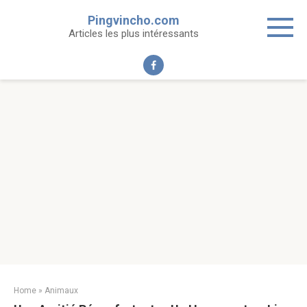
Skip
Pingvincho.com
to
Articles les plus intéressants
content
Home
»
Animaux