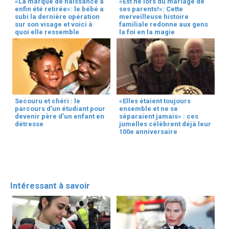
«La marque de naissance a
«Est né lors du mariage de
enfin été retirée»: le bébé a
ses parents!»: Cette
subi la dernière opération
merveilleuse histoire
sur son visage et voici à
familiale redonne aux gens
quoi elle ressemble
la foi en la magie
Secouru et chéri : le
«Elles étaient toujours
parcours d’un étudiant pour
ensemble et ne se
devenir père d’un enfant en
séparaient jamais» : ces
détresse
jumelles célèbrent déjà leur
100e anniversaire
Intéressant à savoir