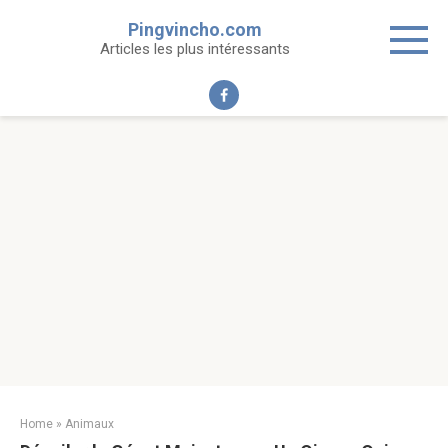
Skip
Pingvincho.com
to
Articles les plus intéressants
content
Home
»
Animaux