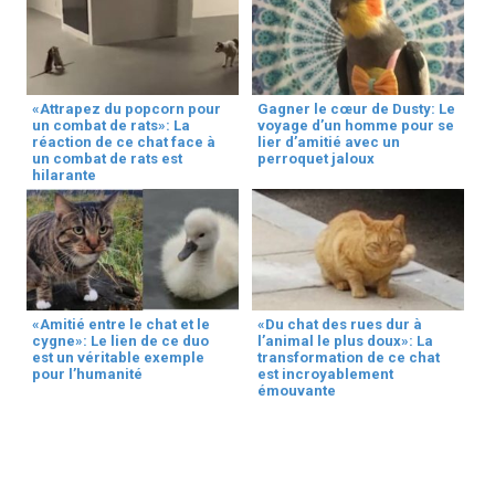
«Attrapez du popcorn pour
Gagner le cœur de Dusty: Le
un combat de rats»: La
voyage d’un homme pour se
réaction de ce chat face à
lier d’amitié avec un
un combat de rats est
perroquet jaloux
hilarante
«Amitié entre le chat et le
«Du chat des rues dur à
cygne»: Le lien de ce duo
l’animal le plus doux»: La
est un véritable exemple
transformation de ce chat
pour l’humanité
est incroyablement
émouvante