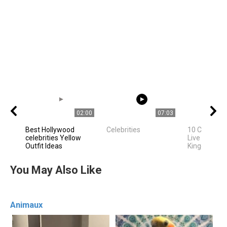
02:00
07:03
Best Hollywood
Celebrities
10 Celebriti
celebrities Yellow
Live In Unite
Outfit Ideas
Kingdom
You May Also Like
Animaux