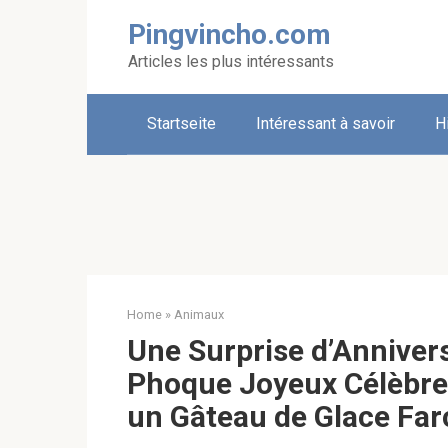
Skip
Pingvincho.com
to
content
Articles les plus intéressants
Startseite
Intéressant à savoir
H
Home
»
Animaux
Une Surprise d’Annivers
Phoque Joyeux Célèbre
un Gâteau de Glace Farc