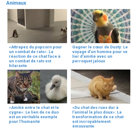
Animaux
«Attrapez du popcorn pour
Gagner le cœur de Dusty: Le
un combat de rats»: La
voyage d’un homme pour se
réaction de ce chat face à
lier d’amitié avec un
un combat de rats est
perroquet jaloux
hilarante
«Amitié entre le chat et le
«Du chat des rues dur à
cygne»: Le lien de ce duo
l’animal le plus doux»: La
est un véritable exemple
transformation de ce chat
pour l’humanité
est incroyablement
émouvante