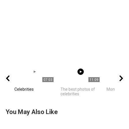
07:03
11:09
Celebrities
The best photos of
Mom is mo
celebrities
You May Also Like