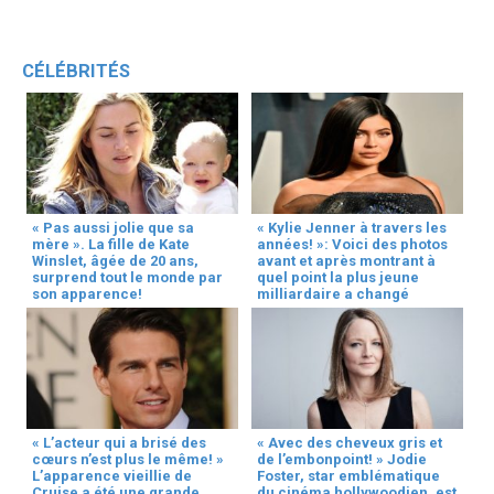
CÉLÉBRITÉS
« Pas aussi jolie que sa
« Kylie Jenner à travers les
mère ». La fille de Kate
années! »: Voici des photos
Winslet, âgée de 20 ans,
avant et après montrant à
surprend tout le monde par
quel point la plus jeune
son apparence!
milliardaire a changé
« L’acteur qui a brisé des
« Avec des cheveux gris et
cœurs n’est plus le même! »
de l’embonpoint! » Jodie
L’apparence vieillie de
Foster, star emblématique
Cruise a été une grande
du cinéma hollywoodien, est