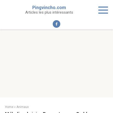
Skip
Pingvincho.com
to
Articles les plus intéressants
content
Home
»
Animaux