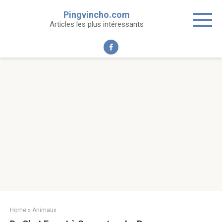
Skip
Pingvincho.com
to
Articles les plus intéressants
content
Home
»
Animaux