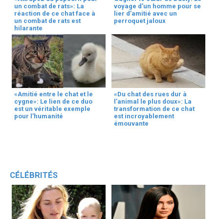
un combat de rats»: La
voyage d’un homme pour se
réaction de ce chat face à
lier d’amitié avec un
un combat de rats est
perroquet jaloux
hilarante
«Amitié entre le chat et le
«Du chat des rues dur à
cygne»: Le lien de ce duo
l’animal le plus doux»: La
est un véritable exemple
transformation de ce chat
pour l’humanité
est incroyablement
émouvante
CÉLÉBRITÉS