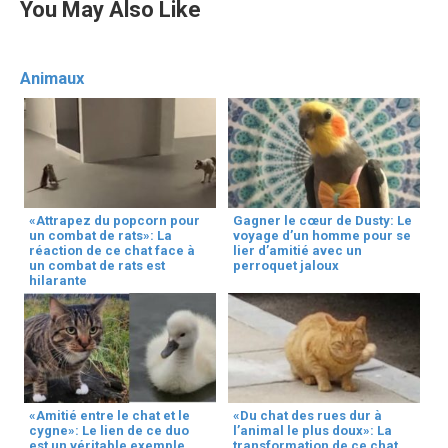
You May Also Like
Animaux
«Attrapez du popcorn pour
Gagner le cœur de Dusty: Le
un combat de rats»: La
voyage d’un homme pour se
réaction de ce chat face à
lier d’amitié avec un
un combat de rats est
perroquet jaloux
hilarante
«Amitié entre le chat et le
«Du chat des rues dur à
cygne»: Le lien de ce duo
l’animal le plus doux»: La
est un véritable exemple
transformation de ce chat