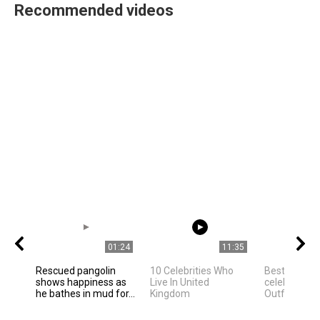
Recommended videos
01:24
11:35
Rescued pangolin
10 Celebrities Who
Best Hollyw
shows happiness as
Live In United
celebrities 
he bathes in mud for...
Kingdom
Outfit Ideas