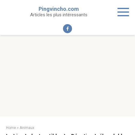
Skip
Pingvincho.com
to
Articles les plus intéressants
content
Home
»
Animaux