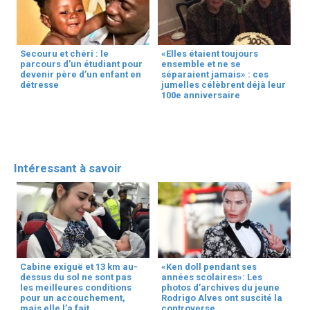
Secouru et chéri : le
«Elles étaient toujours
parcours d’un étudiant pour
ensemble et ne se
devenir père d’un enfant en
séparaient jamais» : ces
détresse
jumelles célèbrent déjà leur
100e anniversaire
Intéressant à savoir
Cabine exiguë et 13 km au-
«Ken doll pendant ses
dessus du sol ne sont pas
années scolaires»: Les
les meilleures conditions
photos d’archives du jeune
pour un accouchement,
Rodrigo Alves ont suscité la
mais elle l’a fait
controverse