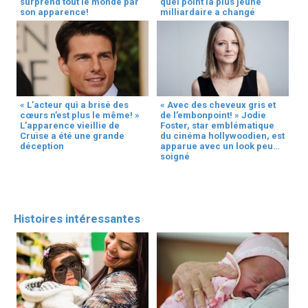
surprend tout le monde par
quel point la plus jeune
son apparence!
milliardaire a changé
« L’acteur qui a brisé des
« Avec des cheveux gris et
cœurs n’est plus le même! »
de l’embonpoint! » Jodie
L’apparence vieillie de
Foster, star emblématique
Cruise a été une grande
du cinéma hollywoodien, est
déception
apparue avec un look peu
soigné
Histoires intéressantes