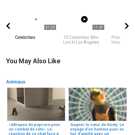
07:03
11:47
Celebrities
10 Celebrities Who
Priscilla Pre
Live In Los Angeles
House Tour
You May Also Like
Animaux
«Attrapez du popcorn pour
Gagner le cœur de Dusty: Le
un combat de rats»: La
voyage d’un homme pour se
réaction de ce chat face à
lier d’amitié avec un