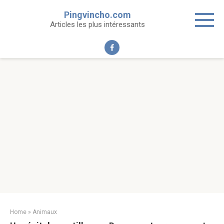
Skip
Pingvincho.com
to
Articles les plus intéressants
content
Home
»
Animaux