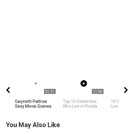
01:21
11:06
Gwyneth Paltrow
Top 10 Celebrities
10 Celebriti
Sexy Movie Scenes
Who Live in Florida
Live In Los 
You May Also Like