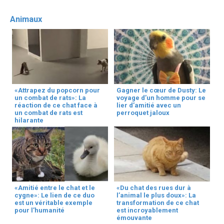
Animaux
«Attrapez du popcorn pour
Gagner le cœur de Dusty: Le
un combat de rats»: La
voyage d’un homme pour se
réaction de ce chat face à
lier d’amitié avec un
un combat de rats est
perroquet jaloux
hilarante
«Amitié entre le chat et le
«Du chat des rues dur à
cygne»: Le lien de ce duo
l’animal le plus doux»: La
est un véritable exemple
transformation de ce chat
pour l’humanité
est incroyablement
émouvante