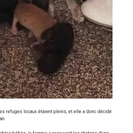
les refuges locaux étaient pleins, et elle a donc décidé
an.