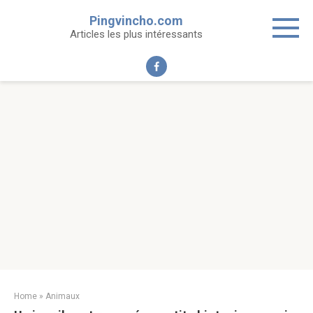
Skip
Pingvincho.com
to
Articles les plus intéressants
content
Home
»
Animaux