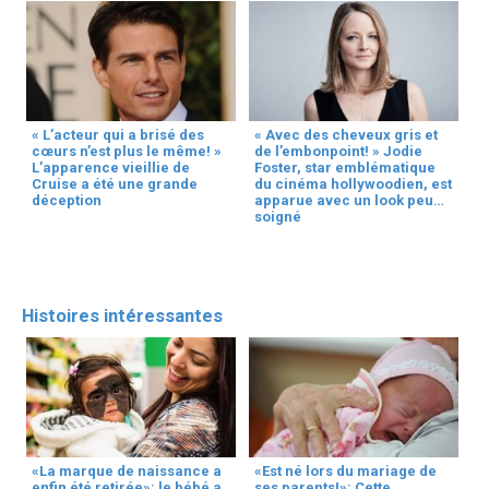
« L’acteur qui a brisé des
« Avec des cheveux gris et
cœurs n’est plus le même! »
de l’embonpoint! » Jodie
L’apparence vieillie de
Foster, star emblématique
Cruise a été une grande
du cinéma hollywoodien, est
déception
apparue avec un look peu
soigné
Histoires intéressantes
«La marque de naissance a
«Est né lors du mariage de
enfin été retirée»: le bébé a
ses parents!»: Cette