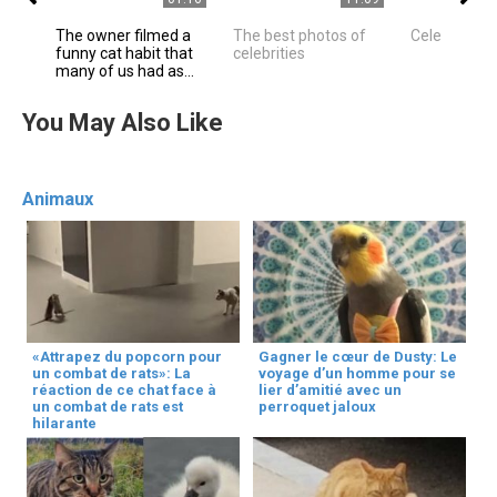
The owner filmed a
The best photos of
Celebrities
funny cat habit that
celebrities
many of us had as...
You May Also Like
Animaux
«Attrapez du popcorn pour
Gagner le cœur de Dusty: Le
un combat de rats»: La
voyage d’un homme pour se
réaction de ce chat face à
lier d’amitié avec un
un combat de rats est
perroquet jaloux
hilarante