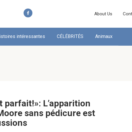
About Us
Cont
istoires intéressantes
CÉLÉBRITÉS
Animaux
 parfait!»: L’apparition
 Moore sans pédicure est
ussions