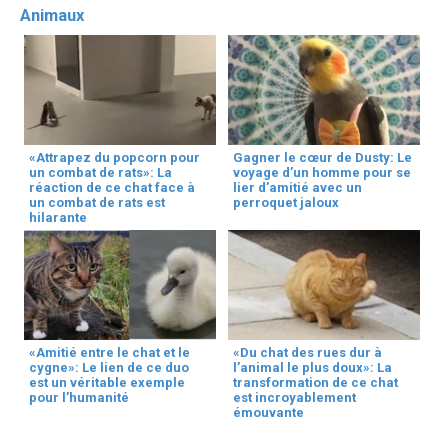
Animaux
«Attrapez du popcorn pour
Gagner le cœur de Dusty: Le
un combat de rats»: La
voyage d’un homme pour se
réaction de ce chat face à
lier d’amitié avec un
un combat de rats est
perroquet jaloux
hilarante
«Amitié entre le chat et le
«Du chat des rues dur à
cygne»: Le lien de ce duo
l’animal le plus doux»: La
est un véritable exemple
transformation de ce chat
pour l’humanité
est incroyablement
émouvante