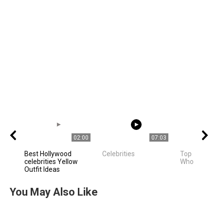
02:00
07:03
Best Hollywood
Celebrities
Top 10 Celeb
celebrities Yellow
Who Live in 
Outfit Ideas
You May Also Like