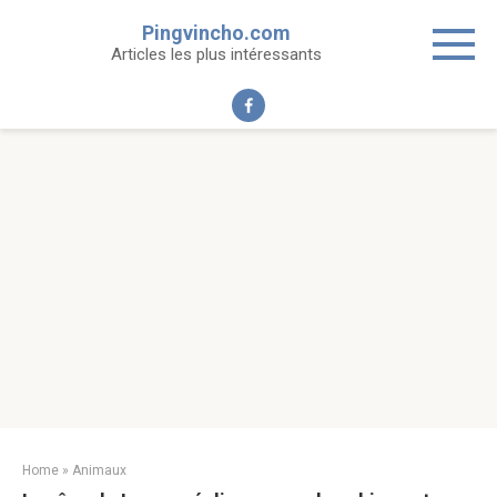
Skip
Pingvincho.com
to
Articles les plus intéressants
content
Home
»
Animaux