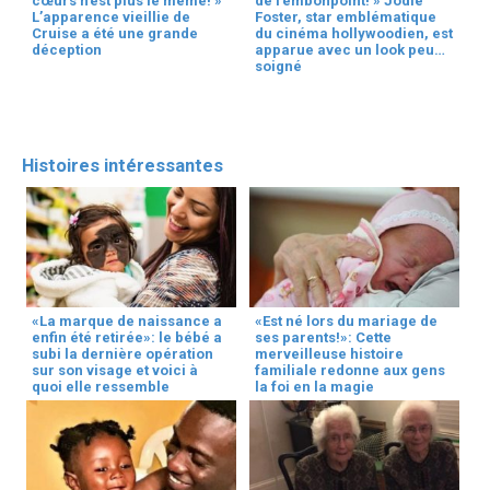
cœurs n’est plus le même! »
de l’embonpoint! » Jodie
L’apparence vieillie de
Foster, star emblématique
Cruise a été une grande
du cinéma hollywoodien, est
déception
apparue avec un look peu
soigné
Histoires intéressantes
«La marque de naissance a
«Est né lors du mariage de
enfin été retirée»: le bébé a
ses parents!»: Cette
subi la dernière opération
merveilleuse histoire
sur son visage et voici à
familiale redonne aux gens
quoi elle ressemble
la foi en la magie