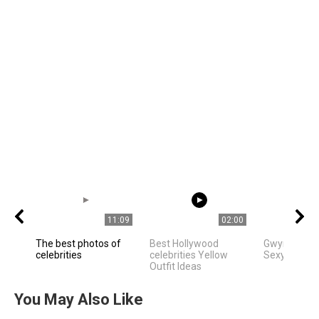
11:09
02:00
The best photos of
Best Hollywood
Gwyneth Pa
celebrities
celebrities Yellow
Sexy Movie
Outfit Ideas
You May Also Like