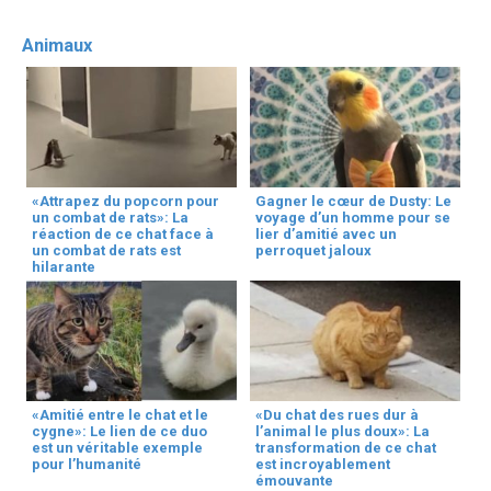
Animaux
«Attrapez du popcorn pour
Gagner le cœur de Dusty: Le
un combat de rats»: La
voyage d’un homme pour se
réaction de ce chat face à
lier d’amitié avec un
un combat de rats est
perroquet jaloux
hilarante
«Amitié entre le chat et le
«Du chat des rues dur à
cygne»: Le lien de ce duo
l’animal le plus doux»: La
est un véritable exemple
transformation de ce chat
pour l’humanité
est incroyablement
émouvante