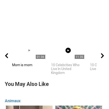
01:06
11:35
Mom is mom
10 Celebrities Who
10 Celebriti
Live In United
Live In Los 
Kingdom
You May Also Like
Animaux