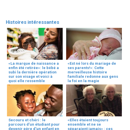
Histoires intéressantes
«La marque de naissance a
«Est né lors du mariage de
enfin été retirée»: le bébé a
ses parents!»: Cette
subi la dernière opération
merveilleuse histoire
sur son visage et voici à
familiale redonne aux gens
quoi elle ressemble
la foi en la magie
Secouru et chéri : le
«Elles étaient toujours
parcours d’un étudiant pour
ensemble et ne se
devenir père d’un enfant en
séparaient jamais» : ces