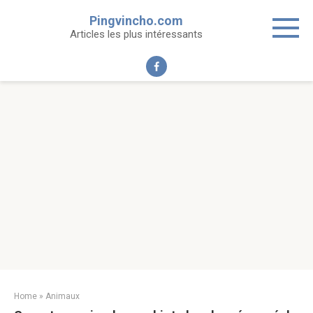
Skip
Pingvincho.com
to
Articles les plus intéressants
content
Home
»
Animaux