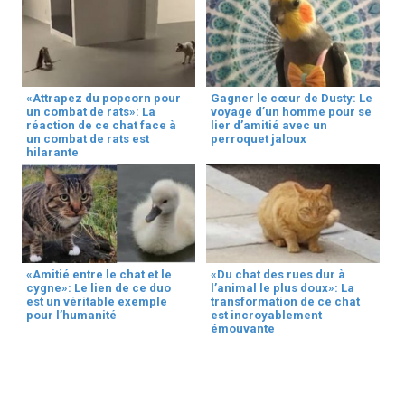
«Attrapez du popcorn pour
Gagner le cœur de Dusty: Le
un combat de rats»: La
voyage d’un homme pour se
réaction de ce chat face à
lier d’amitié avec un
un combat de rats est
perroquet jaloux
hilarante
«Amitié entre le chat et le
«Du chat des rues dur à
cygne»: Le lien de ce duo
l’animal le plus doux»: La
est un véritable exemple
transformation de ce chat
pour l’humanité
est incroyablement
émouvante