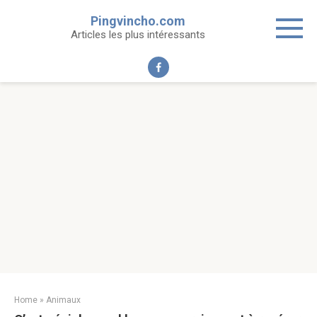
Skip
Pingvincho.com
to
Articles les plus intéressants
content
Home
»
Animaux