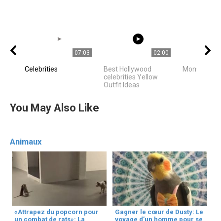
07:03
02:00
Celebrities
Best Hollywood
Mom is mo
celebrities Yellow
Outfit Ideas
You May Also Like
Animaux
«Attrapez du popcorn pour
Gagner le cœur de Dusty: Le
un combat de rats»: La
voyage d’un homme pour se