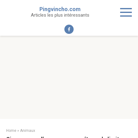
Skip
Pingvincho.com
to
Articles les plus intéressants
content
Home
»
Animaux