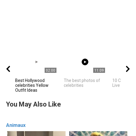
02:00
11:09
Best Hollywood
The best photos of
10 Celebriti
celebrities Yellow
celebrities
Live In Los 
Outfit Ideas
You May Also Like
Animaux