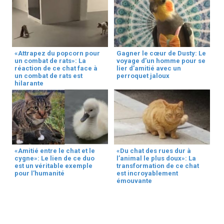
«Attrapez du popcorn pour
Gagner le cœur de Dusty: Le
un combat de rats»: La
voyage d’un homme pour se
réaction de ce chat face à
lier d’amitié avec un
un combat de rats est
perroquet jaloux
hilarante
«Amitié entre le chat et le
«Du chat des rues dur à
cygne»: Le lien de ce duo
l’animal le plus doux»: La
est un véritable exemple
transformation de ce chat
pour l’humanité
est incroyablement
émouvante