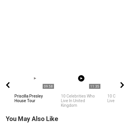
09:58
11:35
Priscilla Presley
10 Celebrities Who
10 Celebriti
House Tour
Live In United
Live In Los 
Kingdom
You May Also Like