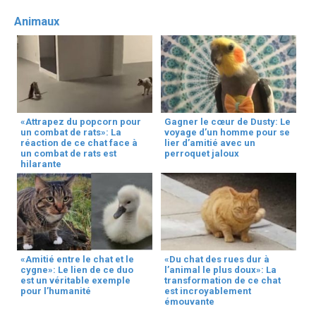
Animaux
«Attrapez du popcorn pour
Gagner le cœur de Dusty: Le
un combat de rats»: La
voyage d’un homme pour se
réaction de ce chat face à
lier d’amitié avec un
un combat de rats est
perroquet jaloux
hilarante
«Amitié entre le chat et le
«Du chat des rues dur à
cygne»: Le lien de ce duo
l’animal le plus doux»: La
est un véritable exemple
transformation de ce chat
pour l’humanité
est incroyablement
émouvante