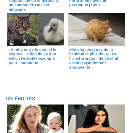
réaction de ce chat face à
lier d’amitié avec un
un combat de rats est
perroquet jaloux
hilarante
«Amitié entre le chat et le
«Du chat des rues dur à
cygne»: Le lien de ce duo
l’animal le plus doux»: La
est un véritable exemple
transformation de ce chat
pour l’humanité
est incroyablement
émouvante
CÉLÉBRITÉS