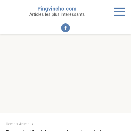
Skip
Pingvincho.com
to
Articles les plus intéressants
content
Home
»
Animaux