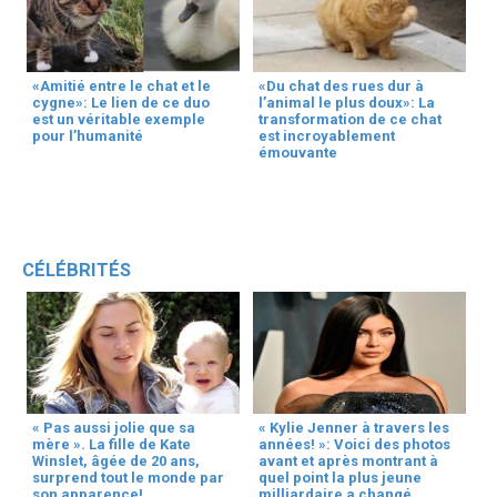
«Amitié entre le chat et le
«Du chat des rues dur à
cygne»: Le lien de ce duo
l’animal le plus doux»: La
est un véritable exemple
transformation de ce chat
pour l’humanité
est incroyablement
émouvante
CÉLÉBRITÉS
« Pas aussi jolie que sa
« Kylie Jenner à travers les
mère ». La fille de Kate
années! »: Voici des photos
Winslet, âgée de 20 ans,
avant et après montrant à
surprend tout le monde par
quel point la plus jeune
son apparence!
milliardaire a changé