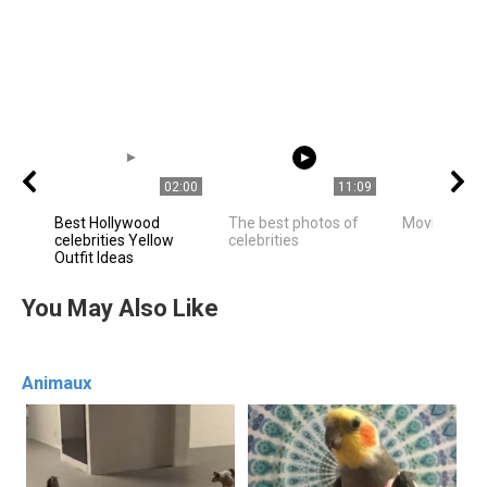
02:00
11:09
Best Hollywood
The best photos of
Movie Stars
celebrities Yellow
celebrities
Outfit Ideas
You May Also Like
Animaux