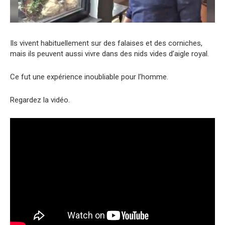
Ils vivent habituellement sur des falaises et des corniches,
mais ils peuvent aussi vivre dans des nids vides d’aigle royal.
Ce fut une expérience inoubliable pour l’homme.
Regardez la vidéo.