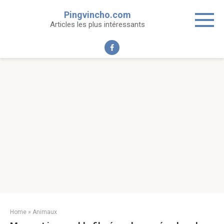
Skip
Pingvincho.com
to
Articles les plus intéressants
content
Home
»
Animaux