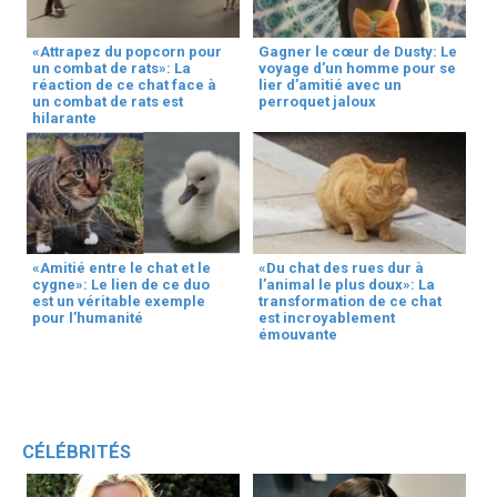
«Attrapez du popcorn pour
Gagner le cœur de Dusty: Le
un combat de rats»: La
voyage d’un homme pour se
réaction de ce chat face à
lier d’amitié avec un
un combat de rats est
perroquet jaloux
hilarante
«Amitié entre le chat et le
«Du chat des rues dur à
cygne»: Le lien de ce duo
l’animal le plus doux»: La
est un véritable exemple
transformation de ce chat
pour l’humanité
est incroyablement
émouvante
CÉLÉBRITÉS