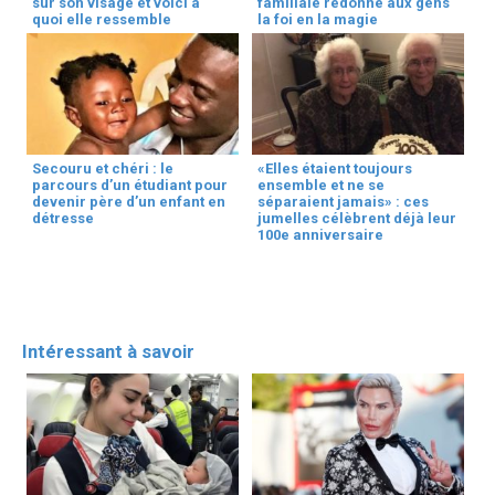
sur son visage et voici à
familiale redonne aux gens
quoi elle ressemble
la foi en la magie
Secouru et chéri : le
«Elles étaient toujours
parcours d’un étudiant pour
ensemble et ne se
devenir père d’un enfant en
séparaient jamais» : ces
détresse
jumelles célèbrent déjà leur
100e anniversaire
Intéressant à savoir