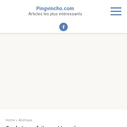
Skip
Pingvincho.com
to
Articles les plus intéressants
content
Home
»
Animaux