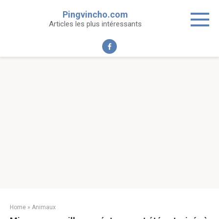
Skip
Pingvincho.com
to
Articles les plus intéressants
content
Home
»
Animaux