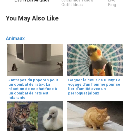
Live In Los Angeles
celebrities Yellow
Live In Unite
Outfit Ideas
Kingdom
You May Also Like
Animaux
«Attrapez du popcorn pour
Gagner le cœur de Dusty: Le
un combat de rats»: La
voyage d’un homme pour se
réaction de ce chat face à
lier d’amitié avec un
un combat de rats est
perroquet jaloux
hilarante