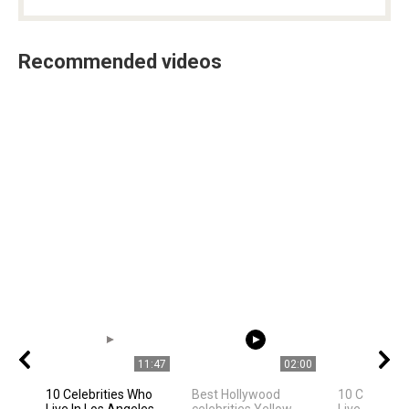
Recommended videos
11:47
02:00
10 Celebrities Who
Best Hollywood
10 Celebriti