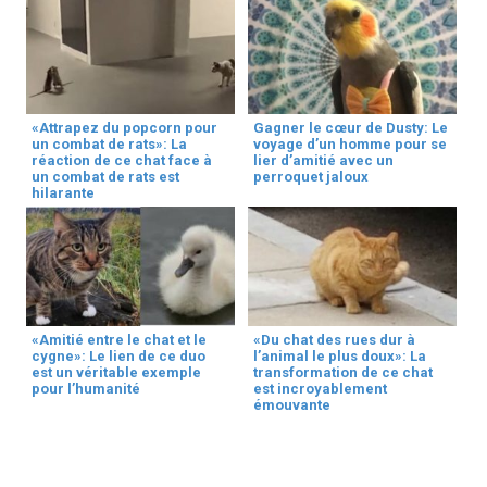
«Attrapez du popcorn pour
Gagner le cœur de Dusty: Le
un combat de rats»: La
voyage d’un homme pour se
réaction de ce chat face à
lier d’amitié avec un
un combat de rats est
perroquet jaloux
hilarante
«Amitié entre le chat et le
«Du chat des rues dur à
cygne»: Le lien de ce duo
l’animal le plus doux»: La
est un véritable exemple
transformation de ce chat
pour l’humanité
est incroyablement
émouvante