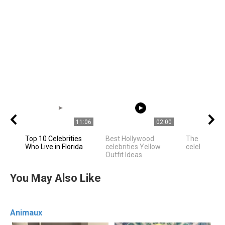
11:06
02:00
Top 10 Celebrities
Best Hollywood
The best ph
Who Live in Florida
celebrities Yellow
celebrities
Outfit Ideas
You May Also Like
Animaux