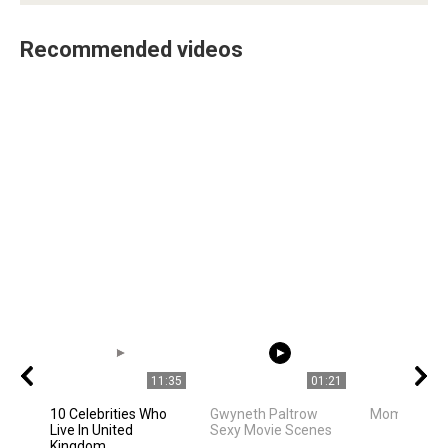
Recommended videos
11:35
01:21
10 Celebrities Who
Gwyneth Paltrow
Mom is mo
Live In United
Sexy Movie Scenes
Kingdom