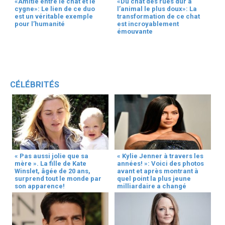
«Amitié entre le chat et le
«Du chat des rues dur à
cygne»: Le lien de ce duo
l’animal le plus doux»: La
est un véritable exemple
transformation de ce chat
pour l’humanité
est incroyablement
émouvante
CÉLÉBRITÉS
« Pas aussi jolie que sa
« Kylie Jenner à travers les
mère ». La fille de Kate
années! »: Voici des photos
Winslet, âgée de 20 ans,
avant et après montrant à
surprend tout le monde par
quel point la plus jeune
son apparence!
milliardaire a changé