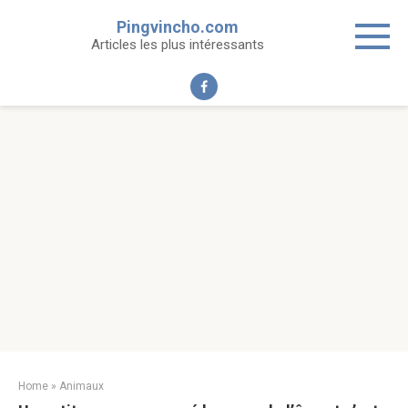
Skip
Pingvincho.com
to
Articles les plus intéressants
content
Home
»
Animaux