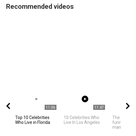
Recommended videos
11:06
11:47
Top 10 Celebrities
10 Celebrities Who
The owner f
Who Live in Florida
Live In Los Angeles
funny cat ha
many of us h