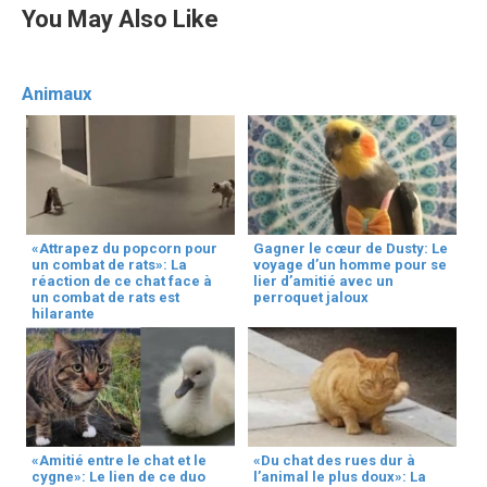
You May Also Like
Animaux
«Attrapez du popcorn pour
Gagner le cœur de Dusty: Le
un combat de rats»: La
voyage d’un homme pour se
réaction de ce chat face à
lier d’amitié avec un
un combat de rats est
perroquet jaloux
hilarante
«Amitié entre le chat et le
«Du chat des rues dur à
cygne»: Le lien de ce duo
l’animal le plus doux»: La