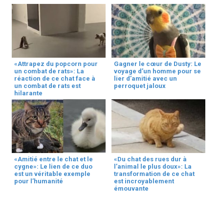
«Attrapez du popcorn pour
Gagner le cœur de Dusty: Le
un combat de rats»: La
voyage d’un homme pour se
réaction de ce chat face à
lier d’amitié avec un
un combat de rats est
perroquet jaloux
hilarante
«Amitié entre le chat et le
«Du chat des rues dur à
cygne»: Le lien de ce duo
l’animal le plus doux»: La
est un véritable exemple
transformation de ce chat
pour l’humanité
est incroyablement
émouvante