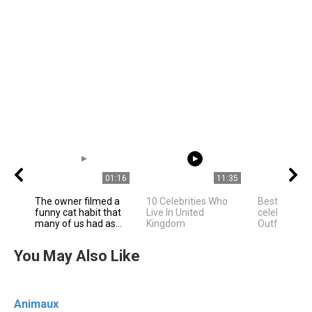
01:16
11:35
The owner filmed a
10 Celebrities Who
Best Hollyw
funny cat habit that
Live In United
celebrities 
many of us had as...
Kingdom
Outfit Ideas
You May Also Like
Animaux