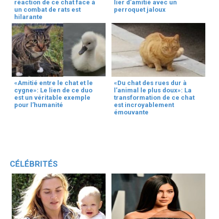
réaction de ce chat face à
lier d’amitié avec un
un combat de rats est
perroquet jaloux
hilarante
«Amitié entre le chat et le
«Du chat des rues dur à
cygne»: Le lien de ce duo
l’animal le plus doux»: La
est un véritable exemple
transformation de ce chat
pour l’humanité
est incroyablement
émouvante
CÉLÉBRITÉS